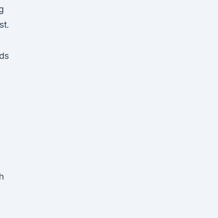
g
st.
ds
h