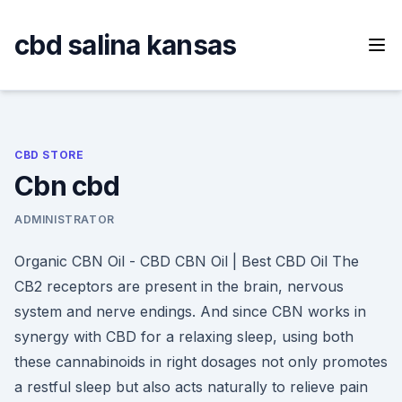
Skip
to
cbd salina kansas
content
CBD STORE
Cbn cbd
ADMINISTRATOR
Organic CBN Oil - CBD CBN Oil | Best CBD Oil The
CB2 receptors are present in the brain, nervous
system and nerve endings. And since CBN works in
synergy with CBD for a relaxing sleep, using both
these cannabinoids in right dosages not only promotes
a restful sleep but also acts naturally to relieve pain