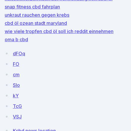
snap fitness cbd fahrplan
unkraut rauchen gegen krebs
cbd öl ozean stadt maryland
wie viele tropfen cbd öl soll ich reddit einnehmen
oma b cbd
dFOq
FO
cm
Slo
kY
TcG
VSJ
Kcbd news location