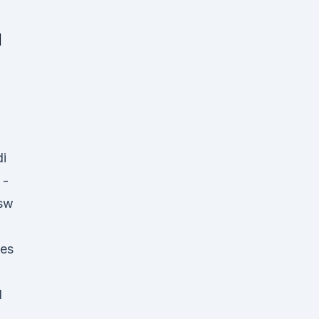
l
i
 -
sw
hes
d