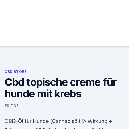
Skip
to
content
CBD STORE
Cbd topische creme für
hunde mit krebs
EDITOR
CBD-Öl für Hunde (Cannabisöl) ᐅ Wirkung +