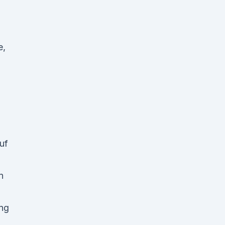
e,
uf
n
ung